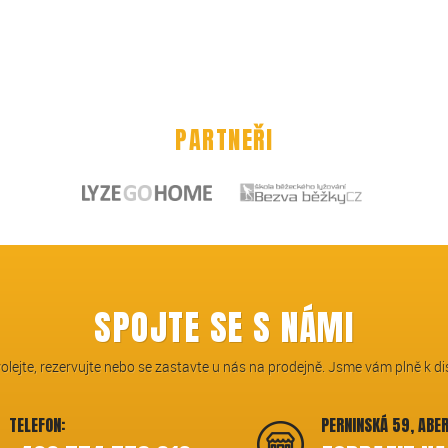
PARTNEŘI
SPOJTE SE S NÁMI
volejte, rezervujte nebo se zastavte u nás na prodejně. Jsme vám plně k di
TELEFON:
PERNINSKÁ 59, ABE