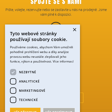
SPOJTE SE S NÁMI
Pište, volejte, rezervujte nebo se zastavte u nás na prodejně. Jsme
vám plně k dispozici.
×
Tyto webové stránky
používají soubory cookie.
TELEFON:
+420 774 753 912
Používáme cookies, abychom Vám umožnili
pohodlné prohlížení webu a díky analýze
provozu webu neustále zlepšovali jeho
funkce, výkon a použitelnost.
Více informací
NEZBYTNÉ
PERNINSKÁ 59, ABERTAMY,…
ZOBRAZIT NA MAPĚ
ANALYTICKÉ
MARKETINGOVÉ
Obchodní podmínky (PDF)
TECHNICKÉ