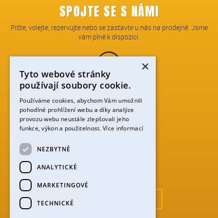
SPOJTE SE S NÁMI
Pište, volejte, rezervujte nebo se zastavte u nás na prodejně. Jsme
vám plně k dispozici.
×
Tyto webové stránky
používají soubory cookie.
TELEFON:
+420 774 753 912
Používáme cookies, abychom Vám umožnili
pohodlné prohlížení webu a díky analýze
provozu webu neustále zlepšovali jeho
funkce, výkon a použitelnost.
Více informací
NEZBYTNÉ
PERNINSKÁ 59, ABERTAMY,…
ZOBRAZIT NA MAPĚ
ANALYTICKÉ
MARKETINGOVÉ
Obchodní podmínky (PDF)
TECHNICKÉ