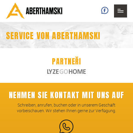
Faceb
SERVICE VON ABERTHAMSKI
PARTNEŘI
NEHMEN SIE KONTAKT MIT UNS AUF
Schreiben, anrufen, buchen oder in unserem Geschäft
vorbeischauen. Wir stehen Ihnen gerne zur Verfügung.