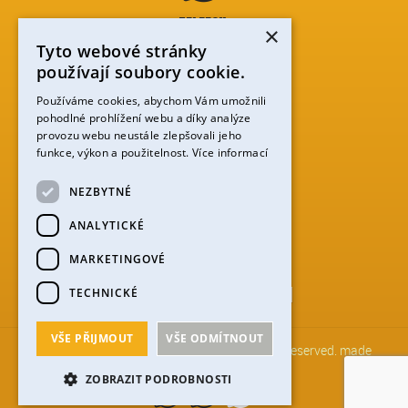
TELEFON:
×
+420 773 75 39 12
Tyto webové stránky
používají soubory cookie.
Používáme cookies, abychom Vám umožnili
pohodlné prohlížení webu a díky analýze
provozu webu neustále zlepšovali jeho
E-MAIL:
funkce, výkon a použitelnost.
Více informací
@
INFO
ABERTHAMSKI.CZ
NEZBYTNÉ
ANALYTICKÉ
MARKETINGOVÉ
PERNINSKÁ 59, ABERTAMY,…
AUF DER KARTE ANZEIGEN
TECHNICKÉ
VŠE PŘIJMOUT
VŠE ODMÍTNOUT
Copyright by ABERTHAMSKI 2026, All rights reserved. made
ZOBRAZIT PODROBNOSTI
CS
EN
DE